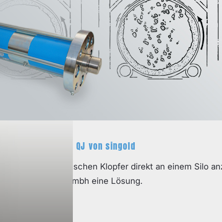
Der Distanz-Klopfer QJ von singold
st, einen pneumatischen Klopfer direkt an einem Silo a
old gerätetechnik gmbh eine Lösung.