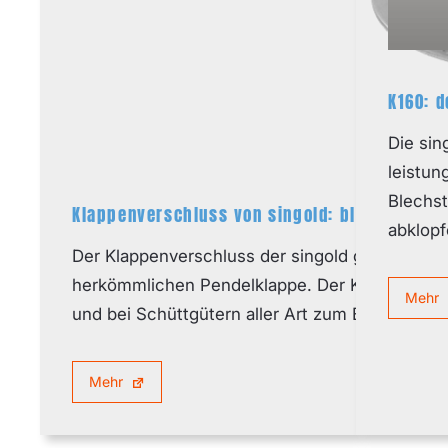
K160: d
Die sin
leistun
Blechs
Klappenverschluss von singold: blitzschnell
abklopf
Der Klappenverschluss der singold gerätetechn
herkömmlichen Pendelklappe. Der Klappenvers
Mehr
und bei Schüttgütern aller Art zum Einsatz, be
Mehr