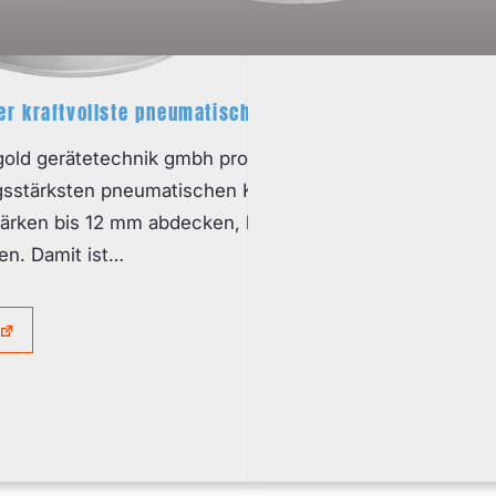
er kraftvollste pneumatische Klopfer der Welt
gold gerätetechnik gmbh produziert und vertreibt den we
gsstärksten pneumatischen Klopfer. Während Konkurrenzm
tärken bis 12 mm abdecken, kann der K160 Wandstärken
, langlebig, wartungsarm
en. Damit ist…
ik gmbh ist eine Weiterentwicklung der
chluss kommt zur Vollentleerung von Behältern
ispielsweise bei Behälterwaagen, Containern,…