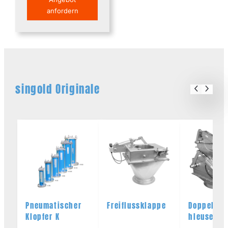
anfordern
singold Originale
Pneumatischer
Freiflussklappe
Doppelkla
Klopfer K
hleuse