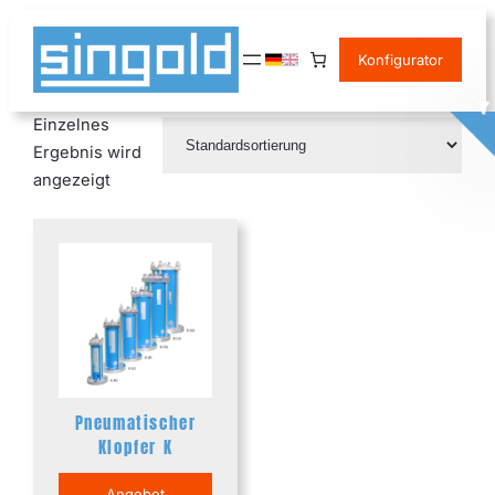
Zum
Inhalt
Konfigurator
springen
Einzelnes
Ergebnis wird
angezeigt
Pneumatischer
Klopfer K
Angebot