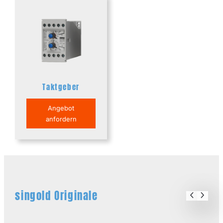
Taktgeber
Angebot
anfordern
singold Originale