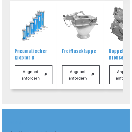
Pneumatischer
Freiflussklappe
Doppelkla
Klopfer K
hleuse
Angebot
Angebot
Angebo
anfordern
anfordern
anforde
Kontakt