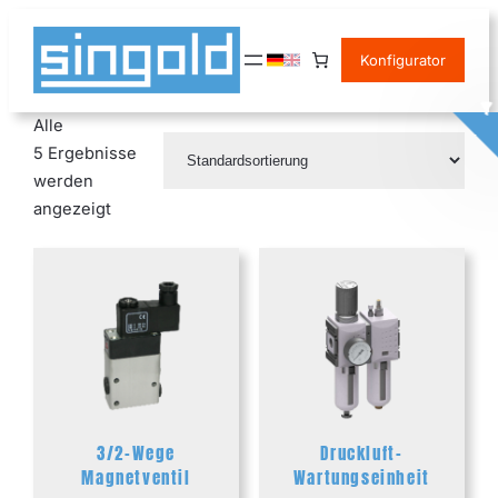
Zum
Inhalt
Konfigurator
springen
Alle
5 Ergebnisse
werden
angezeigt
3/2-Wege
Druckluft-
Magnetventil
Wartungseinheit