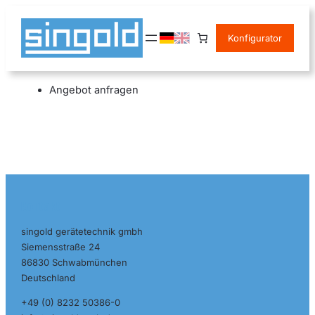
Zum
Inhalt
Konfigurator
springen
Angebot anfragen
Kontakt
singold gerätetechnik gmbh
Siemensstraße 24
86830 Schwabmünchen
Deutschland
+49 (0) 8232 50386-0